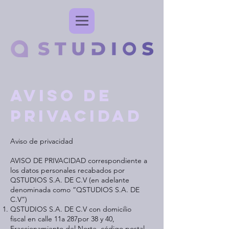
aviso de
privacidad
Aviso de privacidad
AVISO DE PRIVACIDAD correspondiente a
los datos personales recabados por
QSTUDIOS S.A. DE C.V (en adelante
denominada como “QSTUDIOS S.A. DE
C.V”)
QSTUDIOS S.A. DE C.V con domicilio
fiscal en calle 11a 287por 38 y 40,
Fraccionamiento del Norte, código postal