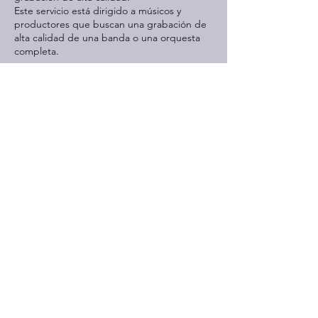
Este servicio está dirigido a músicos y
productores que buscan una grabación de
alta calidad de una banda o una orquesta
completa.
Contact Details
Calle 11ᴬ 287, Fraccionamiento del Norte,
Mérida, Yucatan, Mexico
términos y condiciones
aviso de pricacidad