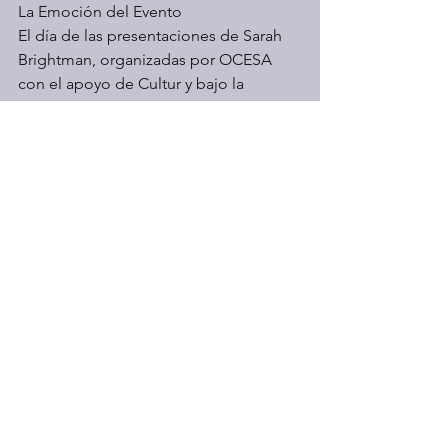
La Emoción del Evento
El día de las presentaciones de Sarah 
Brightman, organizadas por OCESA 
con el apoyo de Cultur y bajo la 
supervisión del INHA, fue un momento 
verdaderamente especial. Ver cómo las 
luces iluminaban los antiguos templos 
mientras la música llenaba el aire fue 
una experiencia que dejó una 
profunda impresión en todos los 
presentes. El público quedó 
maravillado por la combinación de 
música, luz y arquitectura, y para mí, 
fue el punto culminante de meses de 
arduo trabajo y dedicación.